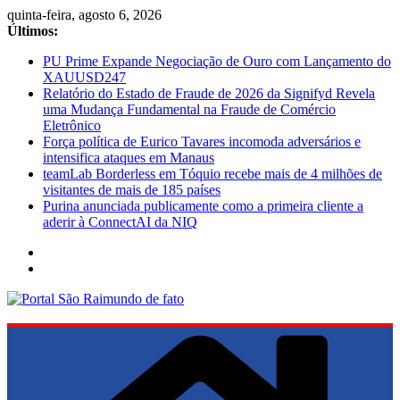
Pular
quinta-feira, agosto 6, 2026
para
Últimos:
o
PU Prime Expande Negociação de Ouro com Lançamento do
conteúdo
XAUUSD247
Relatório do Estado de Fraude de 2026 da Signifyd Revela
uma Mudança Fundamental na Fraude de Comércio
Eletrônico
Força política de Eurico Tavares incomoda adversários e
intensifica ataques em Manaus
teamLab Borderless em Tóquio recebe mais de 4 milhões de
visitantes de mais de 185 países
Purina anunciada publicamente como a primeira cliente a
aderir à ConnectAI da NIQ