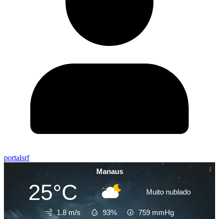
portalsrf
Manaus
25°C
Muito nublado
1.8 m/s
93%
759
mmHg