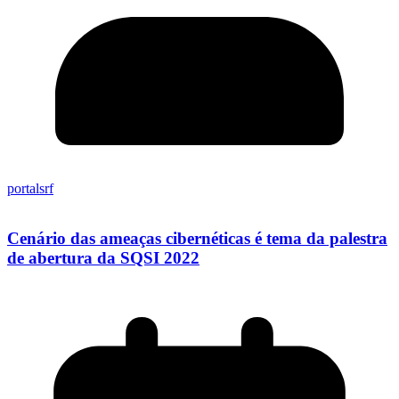
portalsrf
Cenário das ameaças cibernéticas é tema da palestra
de abertura da SQSI 2022