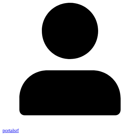
portalsrf