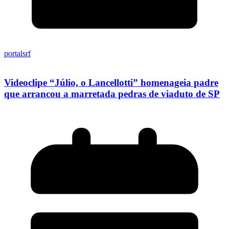
portalsrf
Videoclipe “Júlio, o Lancellotti” homenageia padre
que arrancou a marretada pedras de viaduto de SP