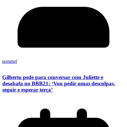
portalsrf
Gilberto pede para conversar com Juliette e
desabafa no BBB21: ‘Vou pedir umas desculpas,
seguir e esperar terça’