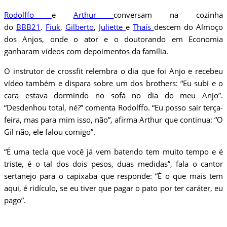
Rodolffo
e
Arthur
conversam na cozinha
do
BBB21
.
Fiuk
,
Gilberto
,
Juliette
e
Thaís
descem do Almoço
dos Anjos, onde o ator e o doutorando em Economia
ganharam vídeos com depoimentos da família.
O instrutor de crossfit relembra o dia que foi Anjo e recebeu
vídeo também e dispara sobre um dos brothers: “Eu subi e o
cara estava dormindo no sofá no dia do meu Anjo”.
“Desdenhou total, né?” comenta Rodolffo. “Eu posso sair terça-
feira, mas para mim isso, não”, afirma Arthur que continua: “O
Gil não, ele falou comigo”.
“É uma tecla que você já vem batendo tem muito tempo e é
triste, é o tal dos dois pesos, duas medidas”, fala o cantor
sertanejo para o capixaba que responde: “É o que mais tem
aqui, é ridículo, se eu tiver que pagar o pato por ter caráter, eu
pago”.