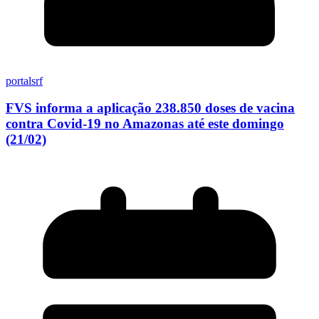
portalsrf
FVS informa a aplicação 238.850 doses de vacina
contra Covid-19 no Amazonas até este domingo
(21/02)