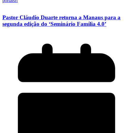
portalsrf
Pastor Cláudio Duarte retorna a Manaus para a
segunda edição do ‘Seminário Família 4.0’