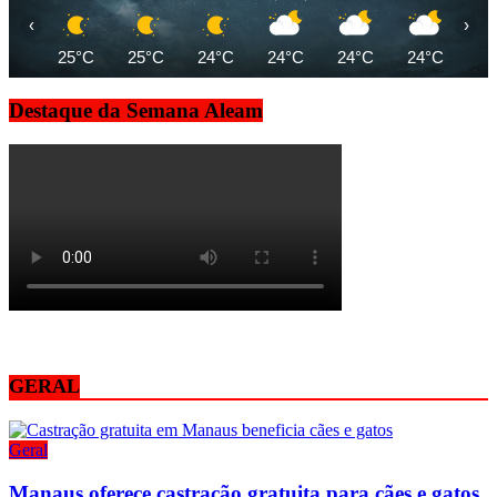
‹
›
25°C
25°C
24°C
24°C
24°C
24°C
23
Destaque da Semana Aleam
GERAL
Geral
Manaus oferece castração gratuita para cães e gatos