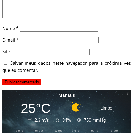
Nome
*
E-mail
*
Site
Salvar meus dados neste navegador para a próxima vez
que eu comentar.
Manaus
25°C
Limpo
2.3 m/s
84%
759
mmHg
00:00
01:00
02:00
03:00
04:00
05:00
06