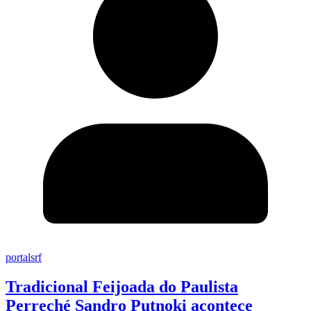
portalsrf
Tradicional Feijoada do Paulista
Perreché Sandro Putnoki acontece