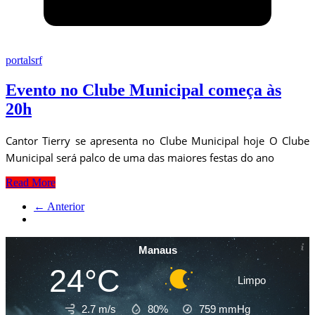
portalsrf
Evento no Clube Municipal começa às
20h
Cantor Tierry se apresenta no Clube Municipal hoje O Clube
Municipal será palco de uma das maiores festas do ano
Read More
← Anterior
Manaus
24°C
Limpo
2.7 m/s
80%
759
mmHg