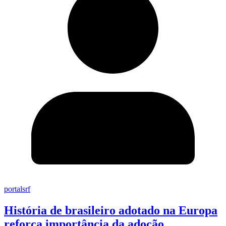
portalsrf
História de brasileiro adotado na Europa
reforça importância da adoção