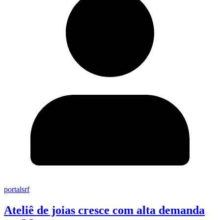
portalsrf
Ateliê de joias cresce com alta demanda