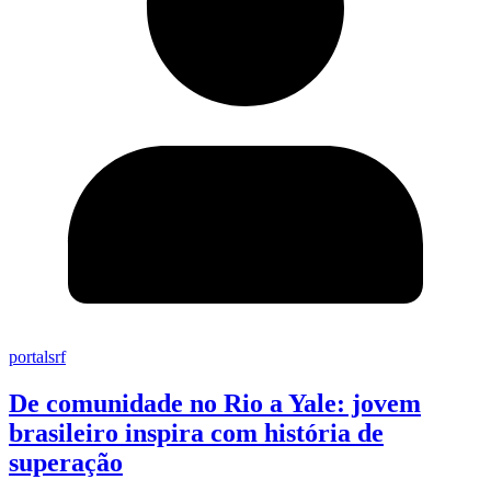
portalsrf
De comunidade no Rio a Yale: jovem
brasileiro inspira com história de
superação