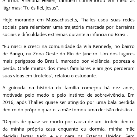
A irmã, Brendha Hellen, também comemorou em meio às
lágrimas: “Tu és fiel, Jesus”.
Hoje morando em Massachusetts, Thalles usou suas redes
sociais para relembrar uma trajetória marcada por barreiras
sociais e dificuldades extremas durante a infância no Brasil.
“Eu nasci e cresci na comunidade da Vila Kennedy, no bairro
de Bangu, na Zona Oeste do Rio de Janeiro. Um dos lugares
mais perigosos do Brasil, marcado por violência, pobreza e
perda. Onde muitos dos meus familiares e amigos perderam
suas vidas em tiroteios”, relatou o estudante.
A guinada na história da família começou há dez anos,
motivada pelo medo e pelo instinto de sobrevivência. Em
2016, após Thalles quase ser atingido por uma bala perdida
dentro do próprio quarto, a mãe tomou uma decisão drástica.
“Depois de quase ser morto por causa de um tiroteio dentro
da minha própria casa enquanto eu dormia, minha mãe
decidiu largar tudo e vir para os Estados Unidos. Sem