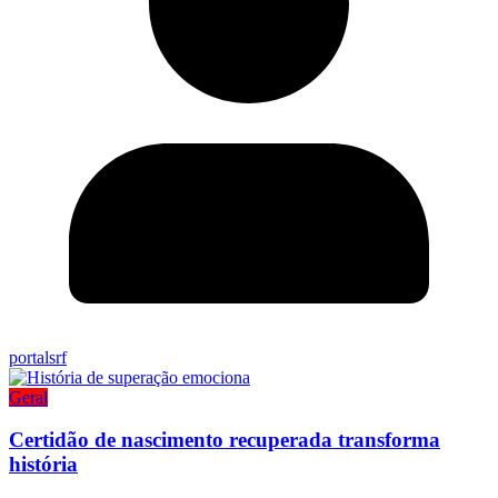
portalsrf
Geral
Certidão de nascimento recuperada transforma
história