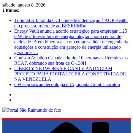
Pular
sábado, agosto 8, 2026
para
Últimos:
o
Tribunal Arbitral da CCI concede indenização à AOP Health
conteúdo
em processo referente ao BESREMi®
Energy Vault anuncia acordo estratégico para empregar 1,25
GW de infraestrutura de energia integrada para central de
dados de IA em hiperescala com empresa líder de engenharia,
aquisições e construção em geração de energia utilizando
geradores …
Coulson Aviation Canada adquire 10 aeronaves Hercules ex-
RCAF, dobrando sua frota de C-130H
LIBERTY NETWORKS E CANTV ANUNCIAM
PROJETO PARA FORTALECER A CONECTIVIDADE
NA VENEZUELA
CFOs priorizam tecnologia e IA, aponta Grant Thornton