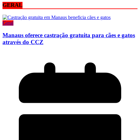
GERAL
Geral
Manaus oferece castração gratuita para cães e gatos
através do CCZ