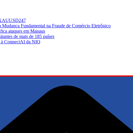
do XAUUSD247
ma Mudança Fundamental na Fraude de Comércio Eletrônico
sifica ataques em Manaus
tantes de mais de 185 países
ir à ConnectAI da NIQ