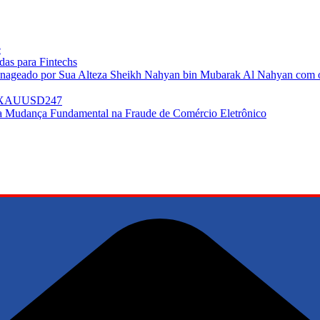
e
as para Fintechs
enageado por Sua Alteza Sheikh Nahyan bin Mubarak Al Nahyan com o 
do XAUUSD247
ma Mudança Fundamental na Fraude de Comércio Eletrônico